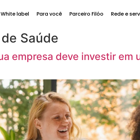
White label
Para você
Parceiro Filóo
Rede e ser
 de Saúde
sua empresa deve investir em