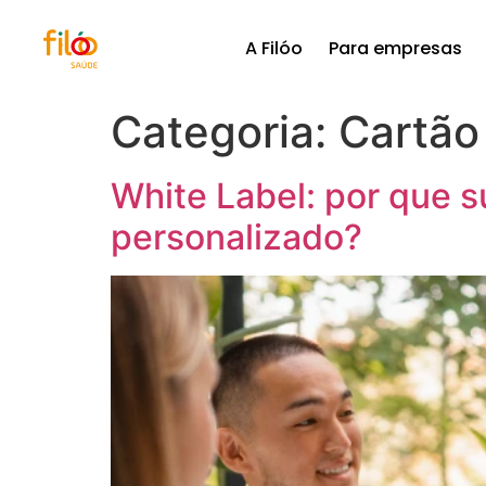
A Filóo
Para empresas
Categoria:
Cartão
White Label: por que 
personalizado?