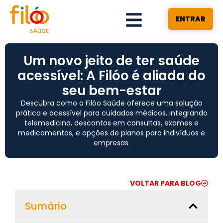
ENTRAR
Um novo jeito de ter saúde
acessível: A Filóo é aliada do
seu bem-estar
Descubra como a Filóo Saúde oferece uma solução
prática e acessível para cuidados médicos, integrando
telemedicina, descontos em consultas, exames e
medicamentos, e opções de planos para indivíduos e
empresas.
VOLTAR PARA BLOG
Sumário