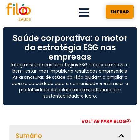
ENTRAR
Saúde corporativa: o motor
da estratégia ESG nas
empresas
Integrar saúde nas estratégias ESG não só promove o
bem-estar, mas impulsiona resultados empresariais.
As assinaturas de saúde da Filóo ajudam a ampliar o
acesso ao cuidado para a comunidade e estimular a
produtividade de colaboradores, refletindo em
sustentabilidade e lucro.
VOLTAR PARA BLOG
Sumário