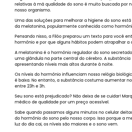
relativas à má qualidade do sono é muito buscada por n
nosso organismo.
Uma das soluções para melhorar a higiene do sono está
da melatonina, popularmente conhecida como hormôni
Pensando nisso, a Filóo preparou um texto para você e
hormônio e por que alguns hábitos podem atrapalhar a 
A melatonina é o hormônio regulador do sono secretado
uma glândula na parte central do cérebro. A substânc
apresentando níveis mais altos durante à noite.
Os níveis do hormônio influenciam nosso relógio biológ
é baixa. No entanto, a substância costuma aumentar no 
entre 23h e 3h.
Seu sono está prejudicado? Não deixa de se cuidar! Ma
médico de qualidade por um preço acessível.
Sabe quando passamos alguns minutos no celular deitad
do hormônio do sono pelo nosso corpo. Isso porque a me
luz do dia cai, os níveis são maiores e o sono vem.