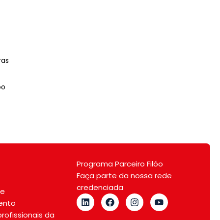
ras
óo
Programa Parceiro Filóo
Faça parte da nossa rede
credenciada
de
ento
rofissionais da