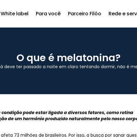
White label
Para você
Parceiro Filóo
Rede e ser
O que é melatonina?
já deve ter passado a noite em claro tentando dormir, não é 
 condição pode estar ligada a diversos fatores, como rotina
ção de um hormônio produzido naturalmente pelo nosso corpo
afeta 73 milhões de brasileiros. Por isso, a busca por sanar que