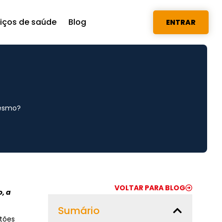
viços de saúde
Blog
ENTRAR
mesmo?
VOLTAR PARA BLOG
, a
Sumário
stões