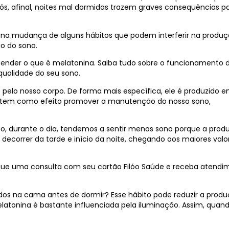
ós, afinal, noites mal dormidas trazem graves consequências p
 na mudança de alguns hábitos que podem interferir na produ
o do sono.
ntender o que é melatonina. Saiba tudo sobre o funcionamento 
qualidade do seu sono.
 pelo nosso corpo. De forma mais específica, ele é produzido 
ia tem como efeito promover a manutenção do nosso sono,
ico, durante o dia, tendemos a sentir menos sono porque a prod
decorrer da tarde e início da noite, chegando aos maiores valo
rque uma consulta com seu cartão Filóo Saúde e receba atendi
os na cama antes de dormir? Esse hábito pode reduzir a prod
latonina é bastante influenciada pela iluminação. Assim, quan