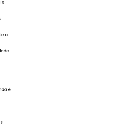
a e
.
o
te a
dade
nda é
es