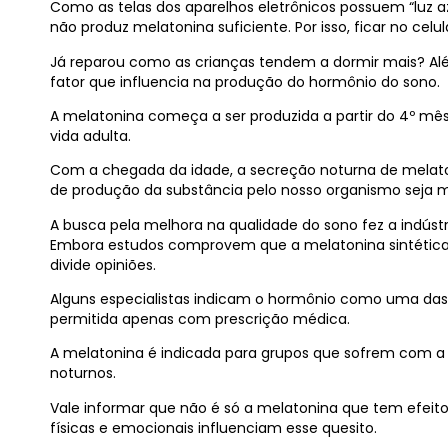
Como as telas dos aparelhos eletrônicos possuem “luz a
não produz melatonina suficiente. Por isso, ficar no cel
Já reparou como as crianças tendem a dormir mais? Al
fator que influencia na produção do hormônio do sono.
A melatonina começa a ser produzida a partir do 4º mês
vida adulta.
Com a chegada da idade, a secreção noturna de melat
de produção da substância pelo nosso organismo seja 
A busca pela melhora na qualidade do sono fez a indústr
Embora estudos comprovem que a melatonina sintética co
divide opiniões.
Alguns especialistas indicam o hormônio como uma das ú
permitida apenas com prescrição médica.
A melatonina é indicada para grupos que sofrem com a 
noturnos.
Vale informar que não é só a melatonina que tem efeit
físicas e emocionais influenciam esse quesito.