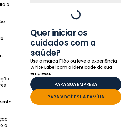
ara o
ção
Quer iniciar os
do
cuidados com a
saúde?
em
Use a marca Filóo ou leve a experiência
White Label com a identidade da sua
empresa.
ução
PARA SUA EMPRESA
res
PARA VOCÊ E SUA FAMÍLIA
mento
ução
do a