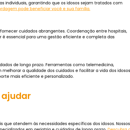
s individuais, garantindo que os idosos sejam tratados com
rdagem pode beneficiar você e sua família
.
a fornecer cuidados abrangentes. Coordenação entre hospitais,
liar é essencial para uma gestão eficiente e completa das
dados de longo prazo. Ferramentas como telemedicina,
elhorar a qualidade dos cuidados e facilitar a vida dos idosos
rte mais eficiente e personalizado.
 ajudar
is que atendem às necessidades específicas dos idosos. Nossos
pecializados em geriatria e cuidados de longo prazo.
Descubra 