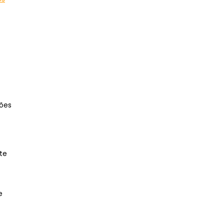
tões
te
e