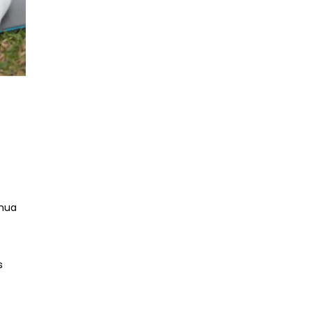
inua
s