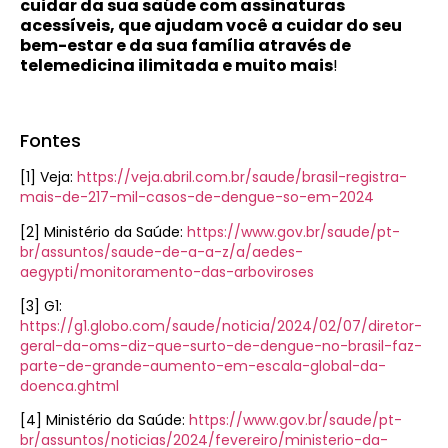
cuidar da sua saúde com assinaturas
acessíveis, que ajudam você a cuidar do seu
bem-estar e da sua família através de
telemedicina ilimitada e muito mais
!
Fontes
[1] Veja:
https://veja.abril.com.br/saude/brasil-registra-
mais-de-217-mil-casos-de-dengue-so-em-2024
[2] Ministério da Saúde:
https://www.gov.br/saude/pt-
br/assuntos/saude-de-a-a-z/a/aedes-
aegypti/monitoramento-das-arboviroses
[3] G1:
https://g1.globo.com/saude/noticia/2024/02/07/diretor-
geral-da-oms-diz-que-surto-de-dengue-no-brasil-faz-
parte-de-grande-aumento-em-escala-global-da-
doenca.ghtml
[4] Ministério da Saúde:
https://www.gov.br/saude/pt-
br/assuntos/noticias/2024/fevereiro/ministerio-da-