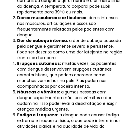
comuns da dengue e geralmente é o primeiro sinal
da doença. A temperatura corporal pode subir
rapidamente para 39°C ou mais.
Dores musculares e articulares:
dores intensas
nos músculos, articulações e ossos são
frequentemente relatadas pelos pacientes com
dengue.
Dor de cabeça intensa:
a dor de cabeça causada
pela dengue é geralmente severa e persistente.
Pode ser descrita como uma dor latejante na região
frontal ou temporal.
Erupções cutâneas:
muitas vezes, os pacientes
com dengue desenvolvem erupções cutâneas
características, que podem aparecer como
manchas vermelhas na pele. Elas podem ser
acompanhadas por coceira intensa.
Náuseas e vômitos:
algumas pessoas com
dengue experimentam náuseas, vômitos e dor
abdominal. Isso pode levar à desidratação e exigir
atenção médica urgente.
Fadiga e fraqueza:
a dengue pode causar fadiga
extrema e fraqueza física, o que pode interferir nas
atividades diárias e na qualidade de vida do