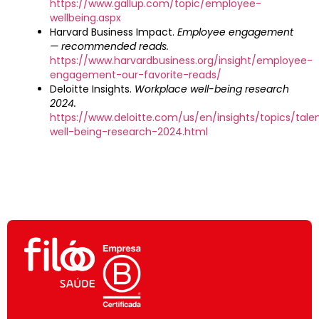
https://www.gallup.com/topic/employee-
wellbeing.aspx
Harvard Business Impact.
Employee engagement
— recommended reads.
https://www.harvardbusiness.org/insight/employee-
engagement-our-favorite-reads/
Deloitte Insights.
Workplace well-being research
2024.
https://www.deloitte.com/us/en/insights/topics/tale
well-being-research-2024.html