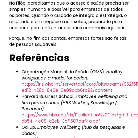
Na Filóo, acreditamos que o acesso à saúde precisa ser
simples, humano e possível para empresas de todos
os portes. Quando o cuidado se integra à estratégia, o
resultado é um negócio mais sólido, preparado para
crescer e para enfrentar desafios com mais equilíbrio.
Porque, no fim das contas, empresas fortes são feitas
de pessoas saudáveis.
Referências
Organização Mundial da Saúde (OMS).
Healthy
workplaces: a model for action.
https://iris.who.int/server/api/core/bitstreams/952f51
ed12-428d-846e-0e09abb6fc92/content
Harvard Business School.
Employee wellbeing and
firm performance (HBS Working Knowledge /
Research).
https://www.hbs.edu/ris/Publication%20Files/gh19_ch
db54-4e08-a2eb-3cf1587daf4a.pdf
Gallup.
Employee Wellbeing (hub de pesquisas e
dados).